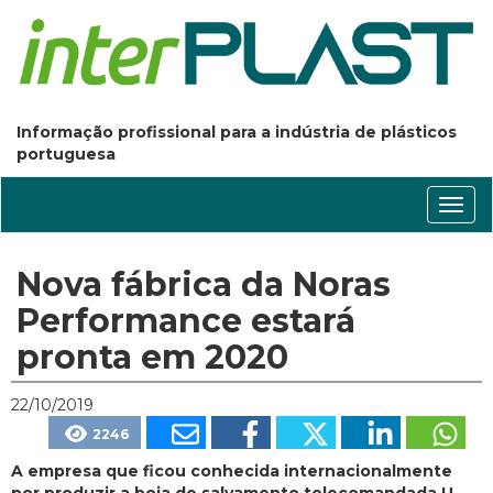
Informação profissional para a indústria de plásticos
portuguesa
Conm
nave
Nova fábrica da Noras
Performance estará
pronta em 2020
22/10/2019
2246
A empresa que ficou conhecida internacionalmente