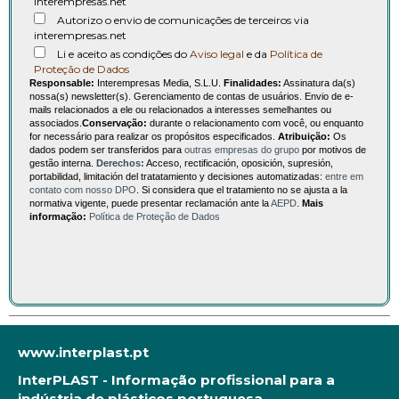
interempresas.net
Autorizo o envio de comunicações de terceiros via
interempresas.net
Li e aceito as condições do
Aviso legal
e da
Política de
Proteção de Dados
Responsable:
Interempresas Media, S.L.U.
Finalidades:
Assinatura da(s)
nossa(s) newsletter(s). Gerenciamento de contas de usuários. Envio de e-
mails relacionados a ele ou relacionados a interesses semelhantes ou
associados.
Conservação:
durante o relacionamento com você, ou enquanto
for necessário para realizar os propósitos especificados.
Atribuição:
Os
dados podem ser transferidos para
outras empresas do grupo
por motivos de
gestão interna.
Derechos:
Acceso, rectificación, oposición, supresión,
portabilidad, limitación del tratatamiento y decisiones automatizadas:
entre em
contato com nosso DPO
. Si considera que el tratamiento no se ajusta a la
normativa vigente, puede presentar reclamación ante la
AEPD
.
Mais
informação:
Política de Proteção de Dados
www.interplast.pt
InterPLAST - Informação profissional para a
indústria de plásticos portuguesa