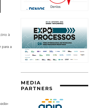
ório à
 para a
MEDIA
PARTNERS
mada»