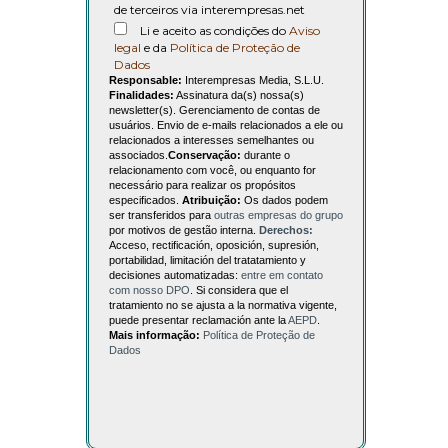
de terceiros via interempresas.net
Li e aceito as condições do
Aviso
legal
e da
Política de Proteção de
Dados
Responsable:
Interempresas Media, S.L.U.
Finalidades:
Assinatura da(s) nossa(s)
newsletter(s). Gerenciamento de contas de
usuários. Envio de e-mails relacionados a ele ou
relacionados a interesses semelhantes ou
associados.
Conservação:
durante o
relacionamento com você, ou enquanto for
necessário para realizar os propósitos
especificados.
Atribuição:
Os dados podem
ser transferidos para
outras empresas do grupo
por motivos de gestão interna.
Derechos:
Acceso, rectificación, oposición, supresión,
portabilidad, limitación del tratatamiento y
decisiones automatizadas:
entre em contato
com nosso DPO
. Si considera que el
tratamiento no se ajusta a la normativa vigente,
puede presentar reclamación ante la
AEPD
.
Mais informação:
Política de Proteção de
Dados