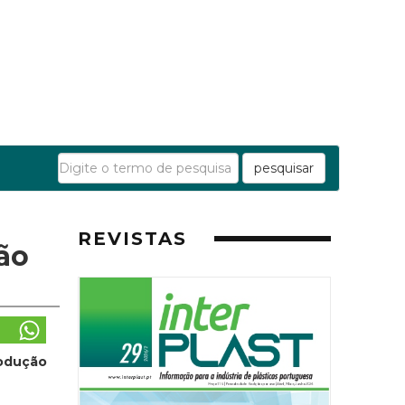
pesquisar
REVISTAS
ão
rodução