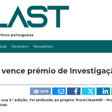
ásticos portuguesa
rtual
Revistas
Newsletter
' vence prémio de Investigaç
2678
sua 3.ª edição, foi atribuído ao projeto 'PureCleanMIP - P
OVA'.