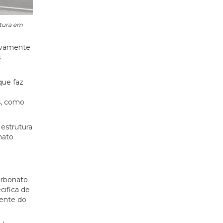
rtura em
tivamente
s
que faz
os, como
 estrutura
nato
arbonato
cifica de
iente do