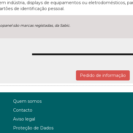
 em indústria, displays de equipamentos ou eletrodomésticos, par
cartões de identificação pessoal.
mopanel são marcas registadas, da Sabic.
Pedido de informação
Quem somos
Contacto
Aviso legal
Proteção de Dados