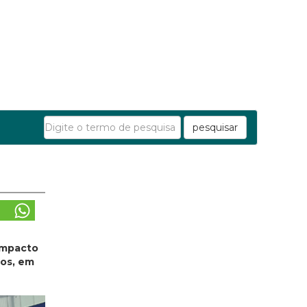
pesquisar
 impacto
dos, em