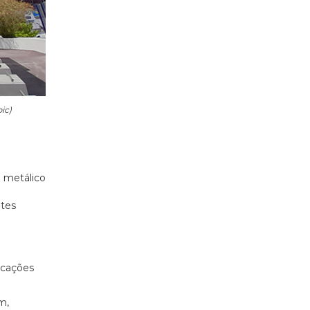
ic)
l metálico
ntes
icações
m,