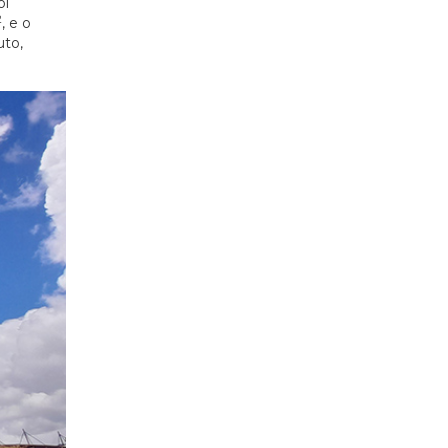
ol
2
, e o
uto,