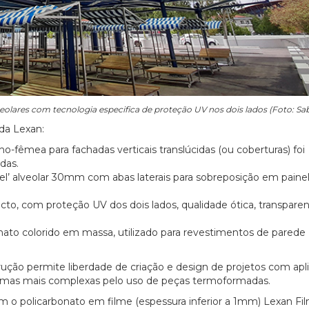
lares com tecnologia especifica de proteção UV nos dois lados (Foto: Sab
da Lexan:
o-fêmea para fachadas verticais translúcidas (ou coberturas) foi
das.
nel’ alveolar 30mm com abas laterais para sobreposição em paine
cto, com proteção UV dos dois lados, qualidade ótica, transpare
nato colorido em massa, utilizado para revestimentos de parede
rução permite liberdade de criação e design de projetos com apl
ormas mais complexas pelo uso de peças termoformadas.
m o policarbonato em filme (espessura inferior a 1mm) Lexan Fil