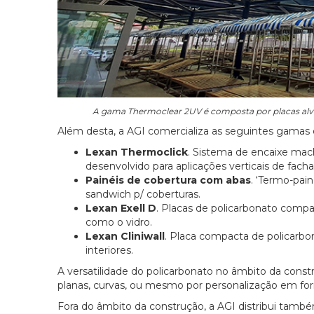
A gama Thermoclear 2UV é composta por placas alveo
Além desta, a AGI comercializa as seguintes gamas 
Lexan Thermoclick
. Sistema de encaixe mach
desenvolvido para aplicações verticais de facha
Painéis de cobertura com abas
. ‘Termo-pai
sandwich p/ coberturas.
Lexan Exell D
. Placas de policarbonato compa
como o vidro.
Lexan Cliniwall
. Placa compacta de policarbo
interiores.
A versatilidade do policarbonato no âmbito da const
planas, curvas, ou mesmo por personalização em f
Fora do âmbito da construção, a AGI distribui també