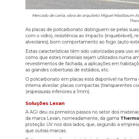
Mercado de Leiria, obra do arquiteto Miguel Mastbaum Ar
Therm
As placas de policarbonato distinguem-se pelas suas
com o vidro), resistência ao impacto (inquebrável), r
alveolares), bom comportamento ao fogo (auto-extinguí
Estas características têm sido valorizadas para uso 
como que estes materiais sejam utilizados numa ampl
revestimentos de fachada, a aplicações em habitações
as grandes coberturas de estádios, etc.
O policarbonato em placas está disponível na forma 
interna alveolar; placas compactas (transparentes co
(espessuras inferiores a 1mm).
Soluções Lexan
A AGI deu os primeiros passos no setor dos materia
da marca Lexan, nomeadamente, da gama
Thermo
proteção UV nos dois lados, que, segundo a empresa
que outras marcas.