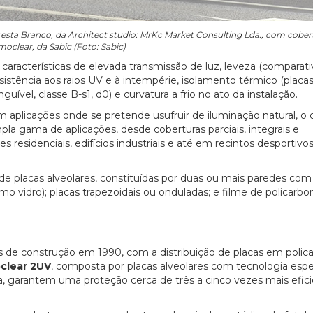
esta Branco, da Architect studio: MrKc Market Consulting Lda., com cobe
oclear, da Sabic (Foto: Sabic)
 características de elevada transmissão de luz, leveza (compara
esistência aos raios UV e à intempérie, isolamento térmico (placa
vel, classe B-s1, d0) e curvatura a frio no ato da instalação.
em aplicações onde se pretende usufruir de iluminação natural, o 
a gama de aplicações, desde coberturas parciais, integrais e
 residenciais, edifícios industriais e até em recintos desportiv
de placas alveolares, constituídas por duas ou mais paredes com
mo vidro); placas trapezoidais ou onduladas; e filme de policarbo
is de construção em 1990, com a distribuição de placas em polic
clear 2UV
, composta por placas alveolares com tecnologia espe
, garantem uma proteção cerca de três a cinco vezes mais efic