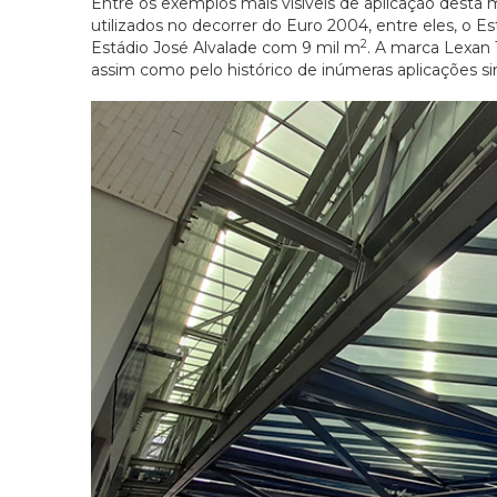
Entre os exemplos mais visíveis de aplicação desta m
utilizados no decorrer do Euro 2004, entre eles, o 
2
Estádio José Alvalade com 9 mil m
. A marca Lexan 
assim como pelo histórico de inúmeras aplicações si