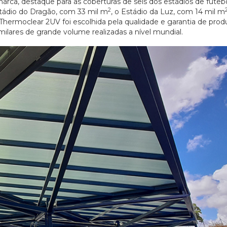
arca, destaque para as coberturas de seis dos estádios de futeb
2
Estádio do Dragão, com 33 mil m
, o Estádio da Luz, com 14 mil m
Thermoclear 2UV foi escolhida pela qualidade e garantia de prod
milares de grande volume realizadas a nível mundial.