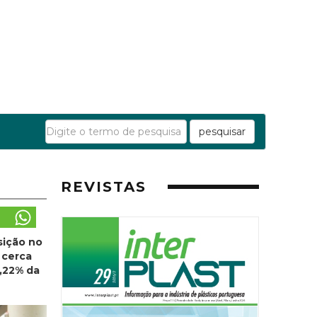
pesquisar
REVISTAS
osição no
 cerca
0,22% da