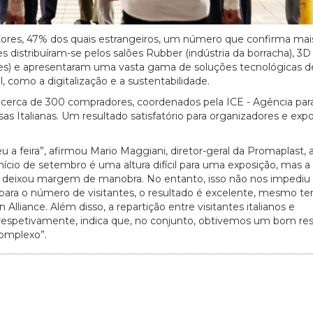
tores, 47% dos quais estrangeiros, um número que confirma ma
s distribuíram-se pelos salões Rubber (indústria da borracha), 3D
ores) e apresentaram uma vasta gama de soluções tecnológicas d
 como a digitalização e a sustentabilidade.
 cerca de 300 compradores, coordenados pela ICE - Agência par
 Italianas. Um resultado satisfatório para organizadores e expo
a feira”, afirmou Mario Maggiani, diretor-geral da Promaplast, 
cio de setembro é uma altura difícil para uma exposição, mas a 
os deixou margem de manobra. No entanto, isso não nos impediu
para o número de visitantes, o resultado é excelente, mesmo t
Alliance. Além disso, a repartição entre visitantes italianos e
, respetivamente, indica que, no conjunto, obtivemos um bom re
complexo”.