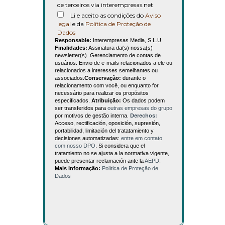
de terceiros via interempresas.net
Li e aceito as condições do
Aviso
legal
e da
Política de Proteção de
Dados
Responsable:
Interempresas Media, S.L.U.
Finalidades:
Assinatura da(s) nossa(s)
newsletter(s). Gerenciamento de contas de
usuários. Envio de e-mails relacionados a ele ou
relacionados a interesses semelhantes ou
associados.
Conservação:
durante o
relacionamento com você, ou enquanto for
necessário para realizar os propósitos
especificados.
Atribuição:
Os dados podem
ser transferidos para
outras empresas do grupo
por motivos de gestão interna.
Derechos:
Acceso, rectificación, oposición, supresión,
portabilidad, limitación del tratatamiento y
decisiones automatizadas:
entre em contato
com nosso DPO
. Si considera que el
tratamiento no se ajusta a la normativa vigente,
puede presentar reclamación ante la
AEPD
.
Mais informação:
Política de Proteção de
Dados