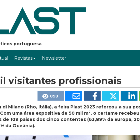
ásticos portuguesa
rtual
Revistas
Newsletter
l visitantes profissionais
898
di Milano (Rho, Itália), a feira Plast 2023 reforçou a sua p
2
. Com uma área expositiva de 50 mil m
, o certame recebeu
es de 109 países dos cinco contentes (63,89% da Europa, 2
5% da Oceânia).