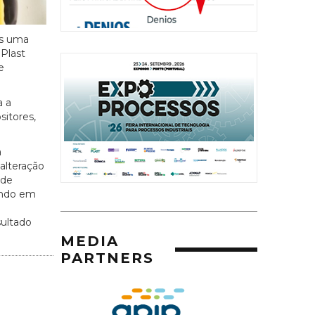
is uma
 Plast
e
a a
sitores,
a
alteração
 de
endo em
sultado
MEDIA
PARTNERS