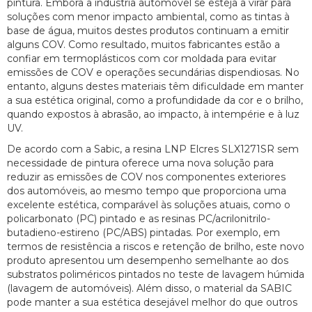
pintura. Embora a indústria automóvel se esteja a virar para
soluções com menor impacto ambiental, como as tintas à
base de água, muitos destes produtos continuam a emitir
alguns COV. Como resultado, muitos fabricantes estão a
confiar em termoplásticos com cor moldada para evitar
emissões de COV e operações secundárias dispendiosas. No
entanto, alguns destes materiais têm dificuldade em manter
a sua estética original, como a profundidade da cor e o brilho,
quando expostos à abrasão, ao impacto, à intempérie e à luz
UV.
De acordo com a Sabic, a resina LNP Elcres SLX1271SR sem
necessidade de pintura oferece uma nova solução para
reduzir as emissões de COV nos componentes exteriores
dos automóveis, ao mesmo tempo que proporciona uma
excelente estética, comparável às soluções atuais, como o
policarbonato (PC) pintado e as resinas PC/acrilonitrilo-
butadieno-estireno (PC/ABS) pintadas. Por exemplo, em
termos de resistência a riscos e retenção de brilho, este novo
produto apresentou um desempenho semelhante ao dos
substratos poliméricos pintados no teste de lavagem húmida
(lavagem de automóveis). Além disso, o material da SABIC
pode manter a sua estética desejável melhor do que outros