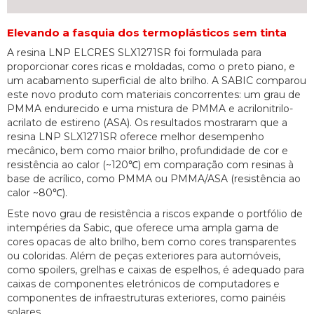
Elevando a fasquia dos termoplásticos sem tinta
A resina LNP ELCRES SLX1271SR foi formulada para
proporcionar cores ricas e moldadas, como o preto piano, e
um acabamento superficial de alto brilho. A SABIC comparou
este novo produto com materiais concorrentes: um grau de
PMMA endurecido e uma mistura de PMMA e acrilonitrilo-
acrilato de estireno (ASA). Os resultados mostraram que a
resina LNP SLX1271SR oferece melhor desempenho
mecânico, bem como maior brilho, profundidade de cor e
resistência ao calor (~120℃) em comparação com resinas à
base de acrílico, como PMMA ou PMMA/ASA (resistência ao
calor ~80℃).
Este novo grau de resistência a riscos expande o portfólio de
intempéries da Sabic, que oferece uma ampla gama de
cores opacas de alto brilho, bem como cores transparentes
ou coloridas. Além de peças exteriores para automóveis,
como spoilers, grelhas e caixas de espelhos, é adequado para
caixas de componentes eletrónicos de computadores e
componentes de infraestruturas exteriores, como painéis
solares.