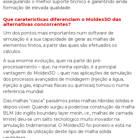
assegurando o melhor suporte técnico e garantindo ainda
formação de elevada qualidade.
Que caraterísticas diferenciam o Moldex3D das
alternativas concorrentes?
Um dos pontos mais importantes num software de
simulação é a sua capacidade de gerar as malhas de
elementos finitos, a partir das quais são efetuados os
cálculos.
A sua enorme evolução, quer na parte do pré-
processamento – que, na minha opinião, é a principal
vantagem do Moldex3D -, quer nas aplicações de simulação
dos processos avançados de moldagem (injeção a água,
injeção a gás, espumas físicas ou químicas) tornou-o numa
referência mundial.
Das malhas “casca” passámos pelas malhas híbridas sólidas e
depois voxel. Quando surgiu a poderosa construção da malha
BLM (do inglês boundary layer mesh, i.e., malhas de camada
limite) deu-se um salto tecnológico muito inovador na
simulação tridimensional. O Moldex3D foi pioneiro e está na
vanguarda da utilização deste tipo de malha sólida
verdadeira.