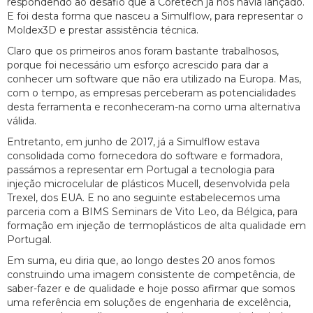
respondendo ao desafio que a Coretech já nos havia lançado.
E foi desta forma que nasceu a Simulflow, para representar o
Moldex3D e prestar assistência técnica.
Claro que os primeiros anos foram bastante trabalhosos,
porque foi necessário um esforço acrescido para dar a
conhecer um software que não era utilizado na Europa. Mas,
com o tempo, as empresas perceberam as potencialidades
desta ferramenta e reconheceram-na como uma alternativa
válida.
Entretanto, em junho de 2017, já a Simulflow estava
consolidada como fornecedora do software e formadora,
passámos a representar em Portugal a tecnologia para
injeção microcelular de plásticos Mucell, desenvolvida pela
Trexel, dos EUA. E no ano seguinte estabelecemos uma
parceria com a BIMS Seminars de Vito Leo, da Bélgica, para
formação em injeção de termoplásticos de alta qualidade em
Portugal.
Em suma, eu diria que, ao longo destes 20 anos fomos
construindo uma imagem consistente de competência, de
saber-fazer e de qualidade e hoje posso afirmar que somos
uma referência em soluções de engenharia de excelência,