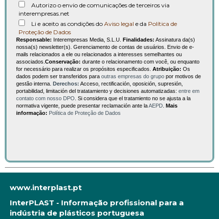
Autorizo o envio de comunicações de terceiros via
interempresas.net
Li e aceito as condições do
Aviso legal
e da
Política de
Proteção de Dados
Responsable:
Interempresas Media, S.L.U.
Finalidades:
Assinatura da(s)
nossa(s) newsletter(s). Gerenciamento de contas de usuários. Envio de e-
mails relacionados a ele ou relacionados a interesses semelhantes ou
associados.
Conservação:
durante o relacionamento com você, ou enquanto
for necessário para realizar os propósitos especificados.
Atribuição:
Os
dados podem ser transferidos para
outras empresas do grupo
por motivos de
gestão interna.
Derechos:
Acceso, rectificación, oposición, supresión,
portabilidad, limitación del tratatamiento y decisiones automatizadas:
entre em
contato com nosso DPO
. Si considera que el tratamiento no se ajusta a la
normativa vigente, puede presentar reclamación ante la
AEPD
.
Mais
informação:
Política de Proteção de Dados
www.interplast.pt
InterPLAST - Informação profissional para a
indústria de plásticos portuguesa