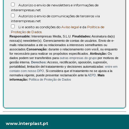
Autorizo o envio de newsletters e informações de
interempresas.net
Autorizo o envio de comunicações de terceiros via
interempresas.net
Li e aceito as condições do
Aviso legal
e da
Política de
Proteção de Dados
Responsable:
Interempresas Media, S.L.U.
Finalidades:
Assinatura da(s)
nossa(s) newsletter(s). Gerenciamento de contas de usuários. Envio de e-
mails relacionados a ele ou relacionados a interesses semelhantes ou
associados.
Conservação:
durante o relacionamento com você, ou enquanto
for necessário para realizar os propósitos especificados.
Atribuição:
Os
dados podem ser transferidos para
outras empresas do grupo
por motivos de
gestão interna.
Derechos:
Acceso, rectificación, oposición, supresión,
portabilidad, limitación del tratatamiento y decisiones automatizadas:
entre em
contato com nosso DPO
. Si considera que el tratamiento no se ajusta a la
normativa vigente, puede presentar reclamación ante la
AEPD
.
Mais
informação:
Política de Proteção de Dados
www.interplast.pt