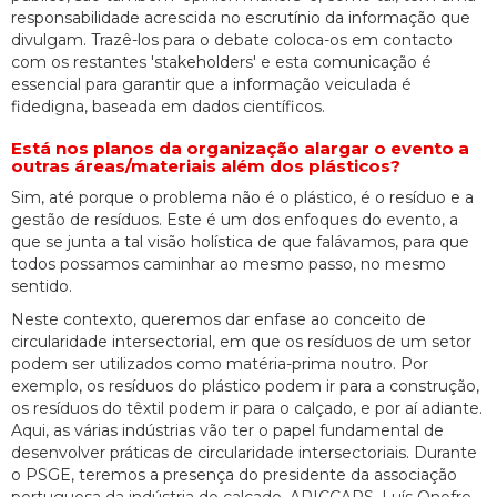
responsabilidade acrescida no escrutínio da informação que
divulgam. Trazê-los para o debate coloca-os em contacto
com os restantes 'stakeholders' e esta comunicação é
essencial para garantir que a informação veiculada é
fidedigna, baseada em dados científicos.
Está nos planos da organização alargar o evento a
outras áreas/materiais além dos plásticos?
Sim, até porque o problema não é o plástico, é o resíduo e a
gestão de resíduos. Este é um dos enfoques do evento, a
que se junta a tal visão holística de que falávamos, para que
todos possamos caminhar ao mesmo passo, no mesmo
sentido.
Neste contexto, queremos dar enfase ao conceito de
circularidade intersectorial, em que os resíduos de um setor
podem ser utilizados como matéria-prima noutro. Por
exemplo, os resíduos do plástico podem ir para a construção,
os resíduos do têxtil podem ir para o calçado, e por aí adiante.
Aqui, as várias indústrias vão ter o papel fundamental de
desenvolver práticas de circularidade intersectoriais. Durante
o PSGE, teremos a presença do presidente da associação
portuguesa da indústria do calçado, APICCAPS, Luís Onofre,