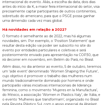
internacional do evento. Aliás, a escolha da data, dois dias
antes do início da K, a maior feira internacional do setor, visa
precisamente captar participantes de outros continentes,
sobretudo do americano, para que o PSGE possa ganhar
uma dimensão cada vez mais global.
Há novidades em relação a 2022?
O formato é semelhante ao de 2022, mas há algumas
novidades, sim. Por exemplo, o ‘Position Statement’ que
resultar desta edição vai poder ser subscrito no site do
evento por entidades particulares e coletivas e será
posteriormente enviado para apresentação na COP30, que
irá decorrer em novembro, em Belém do Pará, no Brasil.
Além disso, no dia anterior ao evento, 5 de outubro, teremos
um ‘side event’ denominado ‘Women Shaping the Future’,
cujo objetivo é promover o trabalho das mulheres num
mundo tradicionalmente dominado por homens e onde
participarão várias iniciativas internacionais de liderança
feminina, como o movimento ‘Mujeres en la Manufactura’,
do México, a associação ‘Women in Plastics Italy’, de Itália, e
o evento ‘Mulheres que transformam’, organizado no Brasil
pela Revista Plástico Sul, com o apoio especial da Abiplast,