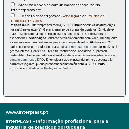
Autorizo o envio de comunicações de terceiros via
interempresas.net
Li e aceito as condições do
Aviso legal
e da
Política de
Proteção de Dados
Responsable:
Interempresas Media, S.L.U.
Finalidades:
Assinatura da(s)
nossa(s) newsletter(s). Gerenciamento de contas de usuários. Envio de e-
mails relacionados a ele ou relacionados a interesses semelhantes ou
associados.
Conservação:
durante o relacionamento com você, ou enquanto
for necessário para realizar os propósitos especificados.
Atribuição:
Os
dados podem ser transferidos para
outras empresas do grupo
por motivos de
gestão interna.
Derechos:
Acceso, rectificación, oposición, supresión,
portabilidad, limitación del tratatamiento y decisiones automatizadas:
entre em
contato com nosso DPO
. Si considera que el tratamiento no se ajusta a la
normativa vigente, puede presentar reclamación ante la
AEPD
.
Mais
informação:
Política de Proteção de Dados
www.interplast.pt
InterPLAST - Informação profissional para a
indústria de plásticos portuguesa