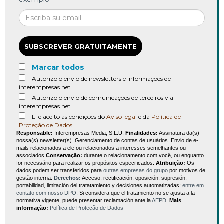
SUBSCREVER GRATUITAMENTE
Marcar todos
Autorizo o envio de newsletters e informações de
interempresas.net
Autorizo o envio de comunicações de terceiros via
interempresas.net
Li e aceito as condições do
Aviso legal
e da
Política de
Proteção de Dados
Responsable:
Interempresas Media, S.L.U.
Finalidades:
Assinatura da(s)
nossa(s) newsletter(s). Gerenciamento de contas de usuários. Envio de e-
mails relacionados a ele ou relacionados a interesses semelhantes ou
associados.
Conservação:
durante o relacionamento com você, ou enquanto
for necessário para realizar os propósitos especificados.
Atribuição:
Os
dados podem ser transferidos para
outras empresas do grupo
por motivos de
gestão interna.
Derechos:
Acceso, rectificación, oposición, supresión,
portabilidad, limitación del tratatamiento y decisiones automatizadas:
entre em
contato com nosso DPO
. Si considera que el tratamiento no se ajusta a la
normativa vigente, puede presentar reclamación ante la
AEPD
.
Mais
informação:
Política de Proteção de Dados