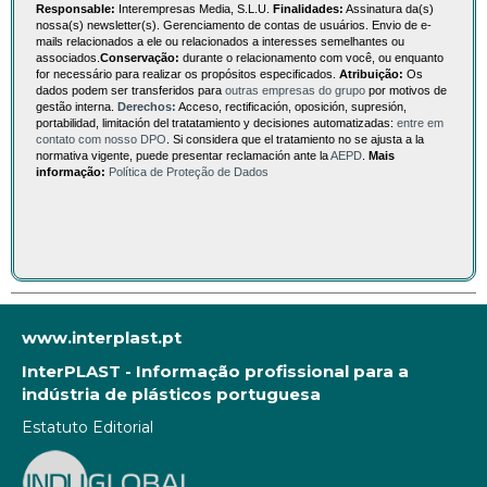
Responsable:
Interempresas Media, S.L.U.
Finalidades:
Assinatura da(s)
nossa(s) newsletter(s). Gerenciamento de contas de usuários. Envio de e-
mails relacionados a ele ou relacionados a interesses semelhantes ou
associados.
Conservação:
durante o relacionamento com você, ou enquanto
for necessário para realizar os propósitos especificados.
Atribuição:
Os
dados podem ser transferidos para
outras empresas do grupo
por motivos de
gestão interna.
Derechos:
Acceso, rectificación, oposición, supresión,
portabilidad, limitación del tratatamiento y decisiones automatizadas:
entre em
contato com nosso DPO
. Si considera que el tratamiento no se ajusta a la
normativa vigente, puede presentar reclamación ante la
AEPD
.
Mais
informação:
Política de Proteção de Dados
www.interplast.pt
InterPLAST - Informação profissional para a
indústria de plásticos portuguesa
Estatuto Editorial