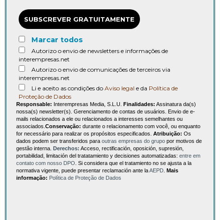
SUBSCREVER GRATUITAMENTE
Marcar todos
Autorizo o envio de newsletters e informações de
interempresas.net
Autorizo o envio de comunicações de terceiros via
interempresas.net
Li e aceito as condições do
Aviso legal
e da
Política de
Proteção de Dados
Responsable:
Interempresas Media, S.L.U.
Finalidades:
Assinatura da(s)
nossa(s) newsletter(s). Gerenciamento de contas de usuários. Envio de e-
mails relacionados a ele ou relacionados a interesses semelhantes ou
associados.
Conservação:
durante o relacionamento com você, ou enquanto
for necessário para realizar os propósitos especificados.
Atribuição:
Os
dados podem ser transferidos para
outras empresas do grupo
por motivos de
gestão interna.
Derechos:
Acceso, rectificación, oposición, supresión,
portabilidad, limitación del tratatamiento y decisiones automatizadas:
entre em
contato com nosso DPO
. Si considera que el tratamiento no se ajusta a la
normativa vigente, puede presentar reclamación ante la
AEPD
.
Mais
informação:
Política de Proteção de Dados