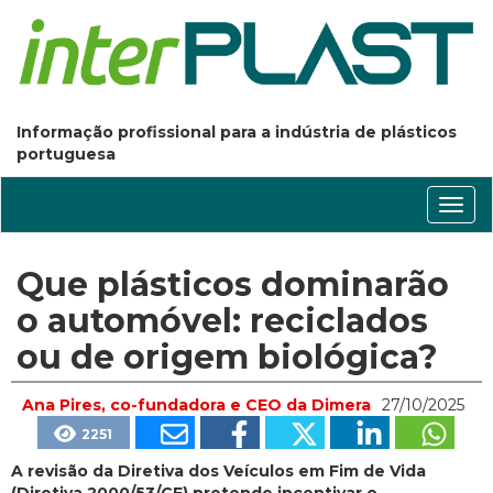
Informação profissional para a indústria de plásticos
portuguesa
Conm
nave
Que plásticos dominarão
o automóvel: reciclados
ou de origem biológica?
Ana Pires, co-fundadora e CEO da Dimera
27/10/2025
2251
A revisão da Diretiva dos Veículos em Fim de Vida