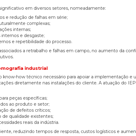
significativo em diversos setores, nomeadamente:
os e redução de falhas em série;
ruturalmente complexas;
ações internas;
s internos e desgaste;
ernos e repetibilidade do processo.
 associados a retrabalho e falhas em campo, no aumento da conf
utivos.
mografia industrial
do know-how técnico necessário para apoiar a implementação e ut
icações diretamente nas instalações do cliente. A atuação do IE
para peças específicas;
os ao produto e setor;
ção de defeitos críticos;
 de qualidade existentes;
ssidades reais da indústria.
liente, reduzindo tempos de resposta, custos logísticos e aume