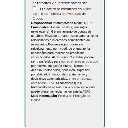
de terceiros via interempresas.net
Li e aceito as condições do
Aviso
legal
e da
Política de Proteção de
Dados
Responsable:
Interempresas Media, S.L.U.
Finalidades:
Assinatura da(s) nossa(s)
newsletter(s). Gerenciamento de contas de
usuários. Envio de e-mails relacionados a ele ou
relacionados a interesses semelhantes ou
associados.
Conservação:
durante o
relacionamento com você, ou enquanto for
necessário para realizar os propósitos
especificados.
Atribuição:
Os dados podem
ser transferidos para
outras empresas do grupo
por motivos de gestão interna.
Derechos:
Acceso, rectificación, oposición, supresión,
portabilidad, limitación del tratatamiento y
decisiones automatizadas:
entre em contato
com nosso DPO
. Si considera que el
tratamiento no se ajusta a la normativa vigente,
puede presentar reclamación ante la
AEPD
.
Mais informação:
Política de Proteção de
Dados