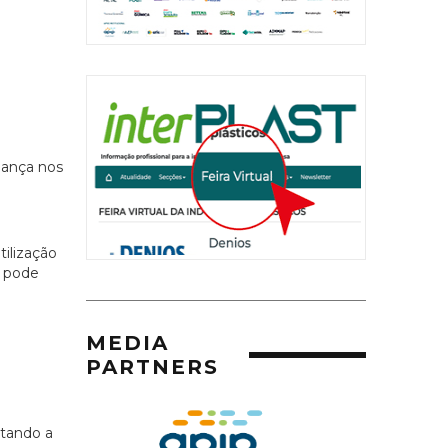
iança nos
ilização
P pode
MEDIA
PARTNERS
ntando a