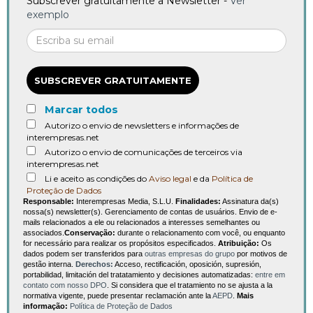
Subscrever gratuitamente a Newsletter -
Ver
exemplo
SUBSCREVER GRATUITAMENTE
Marcar todos
Autorizo o envio de newsletters e informações de
interempresas.net
Autorizo o envio de comunicações de terceiros via
interempresas.net
Li e aceito as condições do
Aviso legal
e da
Política de
Proteção de Dados
Responsable:
Interempresas Media, S.L.U.
Finalidades:
Assinatura da(s)
nossa(s) newsletter(s). Gerenciamento de contas de usuários. Envio de e-
mails relacionados a ele ou relacionados a interesses semelhantes ou
associados.
Conservação:
durante o relacionamento com você, ou enquanto
for necessário para realizar os propósitos especificados.
Atribuição:
Os
dados podem ser transferidos para
outras empresas do grupo
por motivos de
gestão interna.
Derechos:
Acceso, rectificación, oposición, supresión,
portabilidad, limitación del tratatamiento y decisiones automatizadas:
entre em
contato com nosso DPO
. Si considera que el tratamiento no se ajusta a la
normativa vigente, puede presentar reclamación ante la
AEPD
.
Mais
informação:
Política de Proteção de Dados