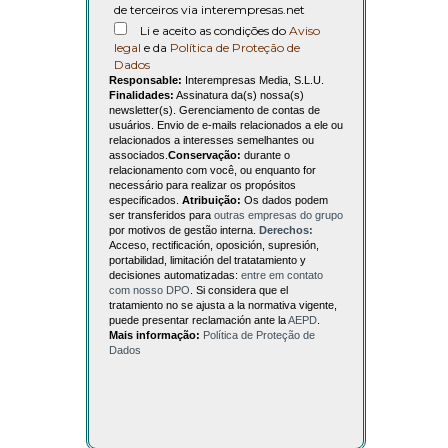
de terceiros via interempresas.net
Li e aceito as condições do
Aviso
legal
e da
Política de Proteção de
Dados
Responsable:
Interempresas Media, S.L.U.
Finalidades:
Assinatura da(s) nossa(s)
newsletter(s). Gerenciamento de contas de
usuários. Envio de e-mails relacionados a ele ou
relacionados a interesses semelhantes ou
associados.
Conservação:
durante o
relacionamento com você, ou enquanto for
necessário para realizar os propósitos
especificados.
Atribuição:
Os dados podem
ser transferidos para
outras empresas do grupo
por motivos de gestão interna.
Derechos:
Acceso, rectificación, oposición, supresión,
portabilidad, limitación del tratatamiento y
decisiones automatizadas:
entre em contato
com nosso DPO
. Si considera que el
tratamiento no se ajusta a la normativa vigente,
puede presentar reclamación ante la
AEPD
.
Mais informação:
Política de Proteção de
Dados