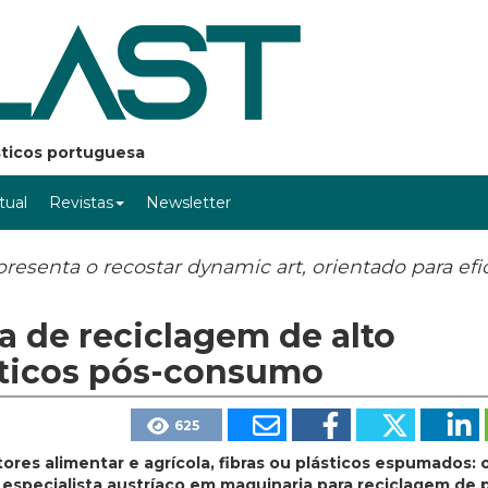
ásticos portuguesa
rtual
Revistas
Newsletter
presenta o recostar dynamic art, orientado para efic
ma de reciclagem de alto
ticos pós-consumo
625
ores alimentar e agrícola, fibras ou plásticos espumados: 
 especialista austríaco em maquinaria para reciclagem de p