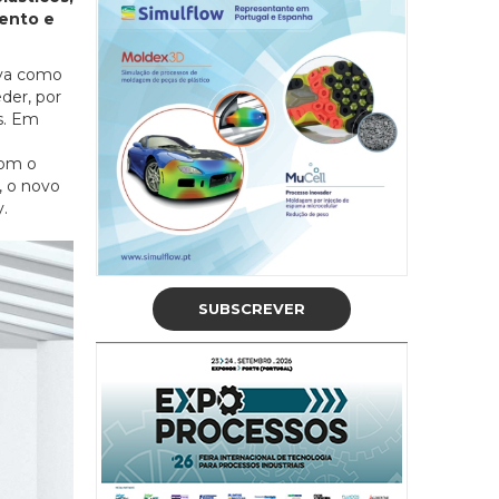
mento e
iva como
der, por
s. Em
com o
, o novo
y.
SUBSCREVER