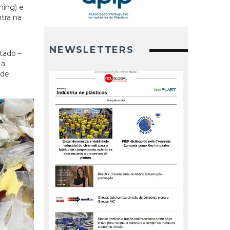
hing) e
tra na
NEWSLETTERS
tado –
 a
 de