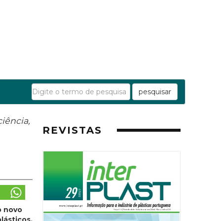
pesquisar
iência,
REVISTAS
o novo
lásticos,