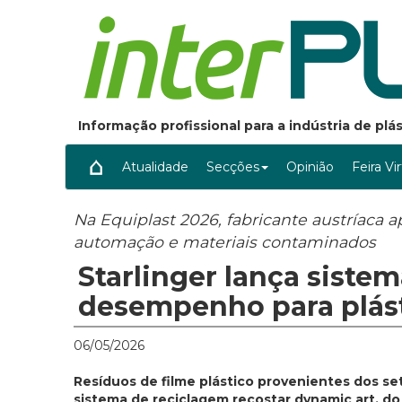
Informação profissional para a indústria de pl
Atualidade
Secções
Opinião
Feira Vi
Na Equiplast 2026, fabricante austríaca a
automação e materiais contaminados
Starlinger lança siste
desempenho para plás
06/05/2026
Resíduos de filme plástico provenientes dos set
sistema de reciclagem recostar dynamic art, do