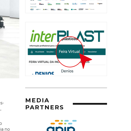
MEDIA
s-
PARTNERS
,
o
ia no