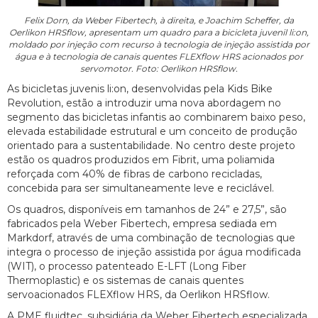
Felix Dorn, da Weber Fibertech, à direita, e Joachim Scheffer, da
Oerlikon HRSflow, apresentam um quadro para a bicicleta juvenil li:on,
moldado por injeção com recurso à tecnologia de injeção assistida por
água e à tecnologia de canais quentes FLEXflow HRS acionados por
servomotor. Foto: Oerlikon HRSflow.
As bicicletas juvenis li:on, desenvolvidas pela Kids Bike
Revolution, estão a introduzir uma nova abordagem no
segmento das bicicletas infantis ao combinarem baixo peso,
elevada estabilidade estrutural e um conceito de produção
orientado para a sustentabilidade. No centro deste projeto
estão os quadros produzidos em Fibrit, uma poliamida
reforçada com 40% de fibras de carbono recicladas,
concebida para ser simultaneamente leve e reciclável.
Os quadros, disponíveis em tamanhos de 24” e 27,5”, são
fabricados pela Weber Fibertech, empresa sediada em
Markdorf, através de uma combinação de tecnologias que
integra o processo de injeção assistida por água modificada
(WIT), o processo patenteado E-LFT (Long Fiber
Thermoplastic) e os sistemas de canais quentes
servoacionados FLEXflow HRS, da Oerlikon HRSflow.
A PME fluidtec, subsidiária da Weber Fibertech especializada