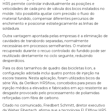
HRS permite controlar individualmente as posições e
velocidades de cada pino de válvula dos bicos instalados no
molde. Isto possibilita ajustar com precisão o fluxo do
material fundido, compensar diferentes percursos de
enchimento e posicionar estrategicamente as linhas de
soldadura.
Outra vantagem apontada pelas empresas é a eliminação de
cavidades de transbordo separadas, normalmente
necessárias em processos semelhantes. O material
recuperado durante o recuo controlado do fundido pode ser
reutilizado diretamente no ciclo seguinte, reduzindo
desperdícios.
Para os dois tamanhos de quadro das bicicletas li:on, a
configuração adotada inclui quatro pontos de injeção na
escora traseira. Nesta aplicação, foram utilizados bicos da
série Wa, da Oerlikon HRSflow, concebidos para pesos de
injeção médios a elevados e fabricados em aço resistente ao
desgaste provocado pelo processamento de poliamidas
reforçadas com fibra de carbono.
Citado no comunicado, Friedbert Schmitt, diretor executivo
da Weber Fibertech, afirma que a tecnologia FLEXflow HRS