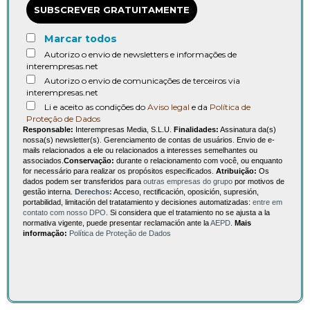
SUBSCREVER GRATUITAMENTE
Marcar todos
Autorizo o envio de newsletters e informações de
interempresas.net
Autorizo o envio de comunicações de terceiros via
interempresas.net
Li e aceito as condições do
Aviso legal
e da
Política de
Proteção de Dados
Responsable:
Interempresas Media, S.L.U.
Finalidades:
Assinatura da(s)
nossa(s) newsletter(s). Gerenciamento de contas de usuários. Envio de e-
mails relacionados a ele ou relacionados a interesses semelhantes ou
associados.
Conservação:
durante o relacionamento com você, ou enquanto
for necessário para realizar os propósitos especificados.
Atribuição:
Os
dados podem ser transferidos para
outras empresas do grupo
por motivos de
gestão interna.
Derechos:
Acceso, rectificación, oposición, supresión,
portabilidad, limitación del tratatamiento y decisiones automatizadas:
entre em
contato com nosso DPO
. Si considera que el tratamiento no se ajusta a la
normativa vigente, puede presentar reclamación ante la
AEPD
.
Mais
informação:
Política de Proteção de Dados