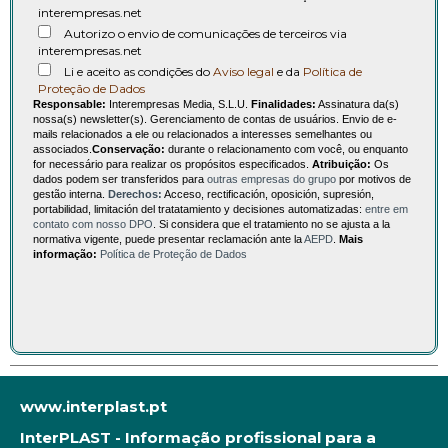
interempresas.net
Autorizo o envio de comunicações de terceiros via
interempresas.net
Li e aceito as condições do
Aviso legal
e da
Política de
Proteção de Dados
Responsable:
Interempresas Media, S.L.U.
Finalidades:
Assinatura da(s)
nossa(s) newsletter(s). Gerenciamento de contas de usuários. Envio de e-
mails relacionados a ele ou relacionados a interesses semelhantes ou
associados.
Conservação:
durante o relacionamento com você, ou enquanto
for necessário para realizar os propósitos especificados.
Atribuição:
Os
dados podem ser transferidos para
outras empresas do grupo
por motivos de
gestão interna.
Derechos:
Acceso, rectificación, oposición, supresión,
portabilidad, limitación del tratatamiento y decisiones automatizadas:
entre em
contato com nosso DPO
. Si considera que el tratamiento no se ajusta a la
normativa vigente, puede presentar reclamación ante la
AEPD
.
Mais
informação:
Política de Proteção de Dados
www.interplast.pt
InterPLAST - Informação profissional para a