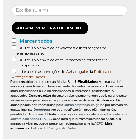
SUBSCREVER GRATUITAMENTE
Marcar todos
Autorizo o envio de newsletters e informações de
interempresas.net
Autorizo o envio de comunicações de terceiros via
interempresas.net
Li e aceito as condições do
Aviso legal
e da
Política de
Proteção de Dados
Responsable:
Interempresas Media, S.L.U.
Finalidades:
Assinatura da(s)
nossa(s) newsletter(s). Gerenciamento de contas de usuários. Envio de e-
mails relacionados a ele ou relacionados a interesses semelhantes ou
associados.
Conservação:
durante o relacionamento com você, ou enquanto
for necessário para realizar os propósitos especificados.
Atribuição:
Os
dados podem ser transferidos para
outras empresas do grupo
por motivos de
gestão interna.
Derechos:
Acceso, rectificación, oposición, supresión,
portabilidad, limitación del tratatamiento y decisiones automatizadas:
entre em
contato com nosso DPO
. Si considera que el tratamiento no se ajusta a la
normativa vigente, puede presentar reclamación ante la
AEPD
.
Mais
informação:
Política de Proteção de Dados