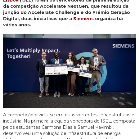
Lisboa
(ISEL) foram os vencedores da primeira edição
da competição Accelerate NextGen, que resultou da
junção do Accelerate Challenge e do Prémio Geração
Digital, duas iniciativas que a
Siemens
organiza há
vários anos.
A competição dividiu-se em duas vertentes: infraestruturas e
indústria. Na primeira, a equipa vencedora do ISEL, composta
pelos estudantes Carmona Elias e Samuel Kavimbi,
desenvolveu uma solução de infraestrutura de energia