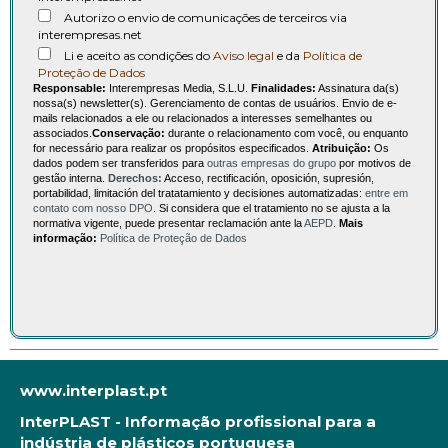
Autorizo o envio de comunicações de terceiros via
interempresas.net
Li e aceito as condições do
Aviso legal
e da
Política de
Proteção de Dados
Responsable:
Interempresas Media, S.L.U.
Finalidades:
Assinatura da(s)
nossa(s) newsletter(s). Gerenciamento de contas de usuários. Envio de e-
mails relacionados a ele ou relacionados a interesses semelhantes ou
associados.
Conservação:
durante o relacionamento com você, ou enquanto
for necessário para realizar os propósitos especificados.
Atribuição:
Os
dados podem ser transferidos para
outras empresas do grupo
por motivos de
gestão interna.
Derechos:
Acceso, rectificación, oposición, supresión,
portabilidad, limitación del tratatamiento y decisiones automatizadas:
entre em
contato com nosso DPO
. Si considera que el tratamiento no se ajusta a la
normativa vigente, puede presentar reclamación ante la
AEPD
.
Mais
informação:
Política de Proteção de Dados
www.interplast.pt
InterPLAST - Informação profissional para a
indústria de plásticos portuguesa