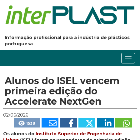
Informação profissional para a indústria de plásticos
portuguesa
Conm
nave
Alunos do ISEL vencem
primeira edição do
Accelerate NextGen
02/06/2026
1538
Os alunos do
Instituto Superior de Engenharia de