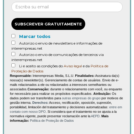
SUBSCREVER GRATUITAMENTE
Marcar todos
Autorizo o envio de newsletters e informações de
interempresas.net
Autorizo o envio de comunicações de terceiros via
interempresas.net
Li e aceito as condições do
Aviso legal
e da
Política de
Proteção de Dados
Responsable:
Interempresas Media, S.L.U.
Finalidades:
Assinatura da(s)
nossa(s) newsletter(s). Gerenciamento de contas de usuários. Envio de e-
mails relacionados a ele ou relacionados a interesses semelhantes ou
associados.
Conservação:
durante o relacionamento com você, ou enquanto
for necessário para realizar os propósitos especificados.
Atribuição:
Os
dados podem ser transferidos para
outras empresas do grupo
por motivos de
gestão interna.
Derechos:
Acceso, rectificación, oposición, supresión,
portabilidad, limitación del tratatamiento y decisiones automatizadas:
entre em
contato com nosso DPO
. Si considera que el tratamiento no se ajusta a la
normativa vigente, puede presentar reclamación ante la
AEPD
.
Mais
informação:
Política de Proteção de Dados