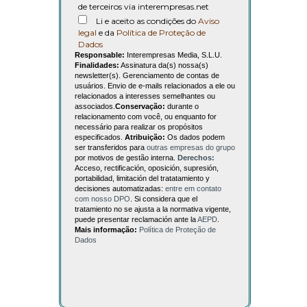
de terceiros via interempresas.net
Li e aceito as condições do
Aviso
legal
e da
Política de Proteção de
Dados
Responsable:
Interempresas Media, S.L.U.
Finalidades:
Assinatura da(s) nossa(s)
newsletter(s). Gerenciamento de contas de
usuários. Envio de e-mails relacionados a ele ou
relacionados a interesses semelhantes ou
associados.
Conservação:
durante o
relacionamento com você, ou enquanto for
necessário para realizar os propósitos
especificados.
Atribuição:
Os dados podem
ser transferidos para
outras empresas do grupo
por motivos de gestão interna.
Derechos:
Acceso, rectificación, oposición, supresión,
portabilidad, limitación del tratatamiento y
decisiones automatizadas:
entre em contato
com nosso DPO
. Si considera que el
tratamiento no se ajusta a la normativa vigente,
puede presentar reclamación ante la
AEPD
.
Mais informação:
Política de Proteção de
Dados