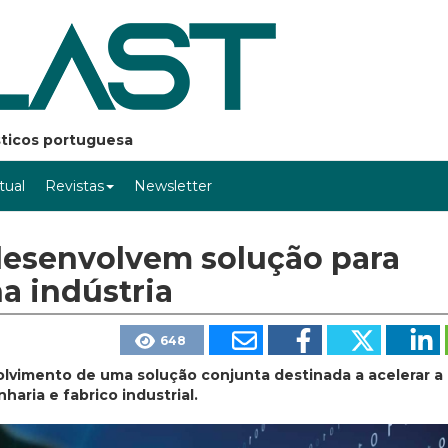
ásticos portuguesa
rtual
Revistas
Newsletter
desenvolvem solução para
na indústria
648
lvimento de uma solução conjunta destinada a acelerar a
haria e fabrico industrial.