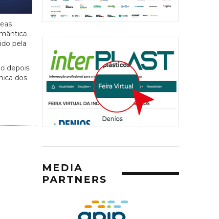
reas
emântica
ido pela
do depois
mica dos
MEDIA
PARTNERS