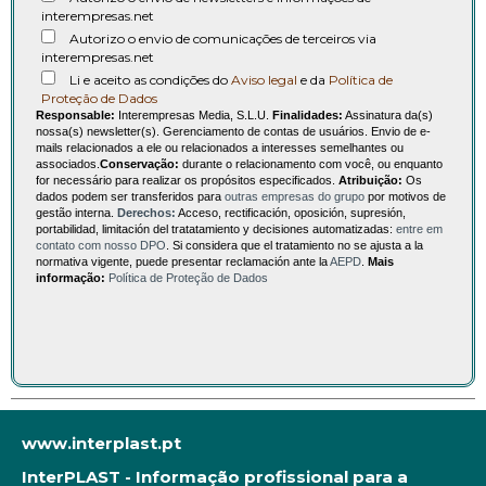
interempresas.net
Autorizo o envio de comunicações de terceiros via
interempresas.net
Li e aceito as condições do
Aviso legal
e da
Política de
Proteção de Dados
Responsable:
Interempresas Media, S.L.U.
Finalidades:
Assinatura da(s)
nossa(s) newsletter(s). Gerenciamento de contas de usuários. Envio de e-
mails relacionados a ele ou relacionados a interesses semelhantes ou
associados.
Conservação:
durante o relacionamento com você, ou enquanto
for necessário para realizar os propósitos especificados.
Atribuição:
Os
dados podem ser transferidos para
outras empresas do grupo
por motivos de
gestão interna.
Derechos:
Acceso, rectificación, oposición, supresión,
portabilidad, limitación del tratatamiento y decisiones automatizadas:
entre em
contato com nosso DPO
. Si considera que el tratamiento no se ajusta a la
normativa vigente, puede presentar reclamación ante la
AEPD
.
Mais
informação:
Política de Proteção de Dados
www.interplast.pt
InterPLAST - Informação profissional para a