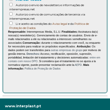
Autorizo o envio de newsletters e informações de
interempresas.net
Autorizo o envio de comunicações de terceiros via
interempresas.net
Li e aceito as condições do
Aviso legal
e da
Política de
Proteção de Dados
Responsable:
Interempresas Media, S.L.U.
Finalidades:
Assinatura da(s)
nossa(s) newsletter(s). Gerenciamento de contas de usuários. Envio de e-
mails relacionados a ele ou relacionados a interesses semelhantes ou
associados.
Conservação:
durante o relacionamento com você, ou enquanto
for necessário para realizar os propósitos especificados.
Atribuição:
Os
dados podem ser transferidos para
outras empresas do grupo
por motivos de
gestão interna.
Derechos:
Acceso, rectificación, oposición, supresión,
portabilidad, limitación del tratatamiento y decisiones automatizadas:
entre em
contato com nosso DPO
. Si considera que el tratamiento no se ajusta a la
normativa vigente, puede presentar reclamación ante la
AEPD
.
Mais
informação:
Política de Proteção de Dados
www.interplast.pt