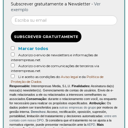
Subscrever gratuitamente a Newsletter -
Ver
exemplo
SUBSCREVER GRATUITAMENTE
Marcar todos
Autorizo o envio de newsletters e informações de
interempresas.net
Autorizo o envio de comunicações de terceiros via
interempresas.net
Li e aceito as condições do
Aviso legal
e da
Política de
Proteção de Dados
Responsable:
Interempresas Media, S.L.U.
Finalidades:
Assinatura da(s)
nossa(s) newsletter(s). Gerenciamento de contas de usuários. Envio de e-
mails relacionados a ele ou relacionados a interesses semelhantes ou
associados.
Conservação:
durante o relacionamento com você, ou enquanto
for necessário para realizar os propósitos especificados.
Atribuição:
Os
dados podem ser transferidos para
outras empresas do grupo
por motivos de
gestão interna.
Derechos:
Acceso, rectificación, oposición, supresión,
portabilidad, limitación del tratatamiento y decisiones automatizadas:
entre em
contato com nosso DPO
. Si considera que el tratamiento no se ajusta a la
normativa vigente, puede presentar reclamación ante la
AEPD
.
Mais