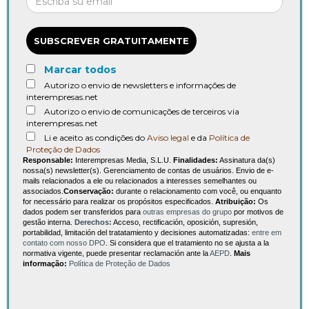
SUBSCREVER GRATUITAMENTE
Marcar todos
Autorizo o envio de newsletters e informações de
interempresas.net
Autorizo o envio de comunicações de terceiros via
interempresas.net
Li e aceito as condições do
Aviso legal
e da
Política de
Proteção de Dados
Responsable:
Interempresas Media, S.L.U.
Finalidades:
Assinatura da(s)
nossa(s) newsletter(s). Gerenciamento de contas de usuários. Envio de e-
mails relacionados a ele ou relacionados a interesses semelhantes ou
associados.
Conservação:
durante o relacionamento com você, ou enquanto
for necessário para realizar os propósitos especificados.
Atribuição:
Os
dados podem ser transferidos para
outras empresas do grupo
por motivos de
gestão interna.
Derechos:
Acceso, rectificación, oposición, supresión,
portabilidad, limitación del tratatamiento y decisiones automatizadas:
entre em
contato com nosso DPO
. Si considera que el tratamiento no se ajusta a la
normativa vigente, puede presentar reclamación ante la
AEPD
.
Mais
informação:
Política de Proteção de Dados