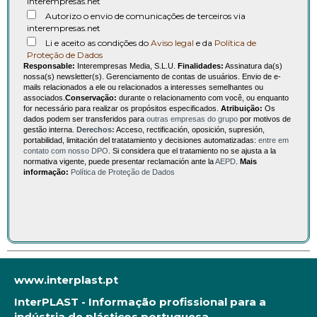
interempresas.net
Autorizo o envio de comunicações de terceiros via
interempresas.net
Li e aceito as condições do
Aviso legal
e da
Política de
Proteção de Dados
Responsable:
Interempresas Media, S.L.U.
Finalidades:
Assinatura da(s)
nossa(s) newsletter(s). Gerenciamento de contas de usuários. Envio de e-
mails relacionados a ele ou relacionados a interesses semelhantes ou
associados.
Conservação:
durante o relacionamento com você, ou enquanto
for necessário para realizar os propósitos especificados.
Atribuição:
Os
dados podem ser transferidos para
outras empresas do grupo
por motivos de
gestão interna.
Derechos:
Acceso, rectificación, oposición, supresión,
portabilidad, limitación del tratatamiento y decisiones automatizadas:
entre em
contato com nosso DPO
. Si considera que el tratamiento no se ajusta a la
normativa vigente, puede presentar reclamación ante la
AEPD
.
Mais
informação:
Política de Proteção de Dados
www.interplast.pt
InterPLAST - Informação profissional para a
indústria de plásticos portuguesa