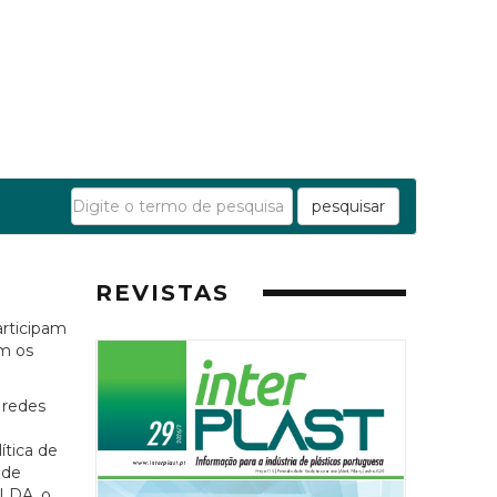
pesquisar
REVISTAS
articipam
m os
 redes
ítica de
 de
LDA, o