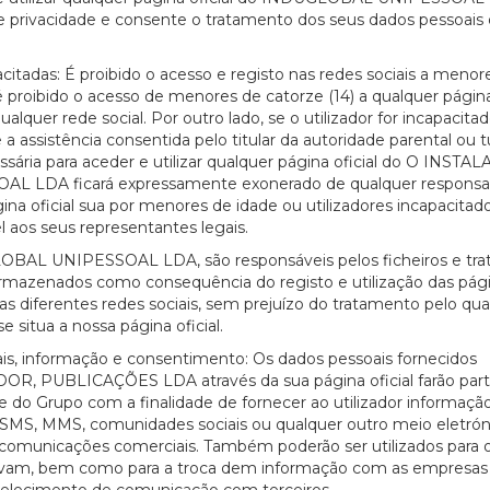
 de privacidade e consente o tratamento dos seus dados pessoais
tadas: É proibido o acesso e registo nas redes sociais a menor
proibido o acesso de menores de catorze (14) a qualquer página 
 rede social. Por outro lado, se o utilizador for incapacitad
istência consentida pelo titular da autoridade parental ou t
essária para aceder e utilizar qualquer página oficial do O INSTA
DA ficará expressamente exonerado de qualquer responsab
gina oficial sua por menores de idade ou utilizadores incapacitad
l aos seus representantes legais.
LOBAL UNIPESSOAL LDA, são responsáveis pelos ficheiros e tr
 armazenados como consequência do registo e utilização das pág
iferentes redes sociais, sem prejuízo do tratamento pelo qua
e situa a nossa página oficial.
ais, informação e consentimento: Os dados pessoais fornecidos
DOR, PUBLICAÇÕES LDA através da sua página oficial farão par
 do Grupo com a finalidade de fornecer ao utilizador informaçã
, SMS, MMS, comunidades sociais ou qualquer outro meio eletrón
ar comunicações comerciais. Também poderão ser utilizados para 
crevam, bem como para a troca dem informação com as empresas