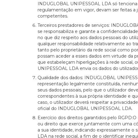
INDUGLOBAL UNIPESSOAL LDA só tenciona efet
regulamentação em vigor, devam ser feitas a ju
competentes.
Terceiros prestadores de serviços: INDUGLOB
se responsabiliza e garante a confidencialidad
no que diz respeito aos dados pessoais do utili
qualquer responsabilidade relativamente ao tr
tanto pelo proprietário da rede social como po
possam aceder a esses dados em virtude da pres
que estabeleçam hiperligações à rede social,
UNIPESSOAL LDA envia os dados do utilizadore
Qualidade dos dados: INDUGLOBAL UNIPESSOAL
representação legalmente constituída, nenhum 
seus dados pessoais, pelo que o utilizador de
correspondentes à sua própria identidade e qu
caso, o utilizador deverá respeitar a privacidad
oficial do INDUGLOBAL UNIPESSOAL LDA.
Exercício dos direitos garantidos pelo RGPD:O
ou direito que exerce juntamente com uma cóp
a sua identidade, indicando expressamente o
LDA na rede social, a fim de o identificar ine