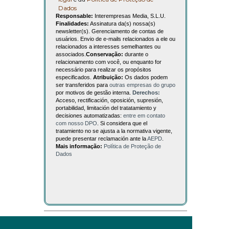
Dados
Responsable:
Interempresas Media, S.L.U.
Finalidades:
Assinatura da(s) nossa(s)
newsletter(s). Gerenciamento de contas de
usuários. Envio de e-mails relacionados a ele ou
relacionados a interesses semelhantes ou
associados.
Conservação:
durante o
relacionamento com você, ou enquanto for
necessário para realizar os propósitos
especificados.
Atribuição:
Os dados podem
ser transferidos para
outras empresas do grupo
por motivos de gestão interna.
Derechos:
Acceso, rectificación, oposición, supresión,
portabilidad, limitación del tratatamiento y
decisiones automatizadas:
entre em contato
com nosso DPO
. Si considera que el
tratamiento no se ajusta a la normativa vigente,
puede presentar reclamación ante la
AEPD
.
Mais informação:
Política de Proteção de
Dados