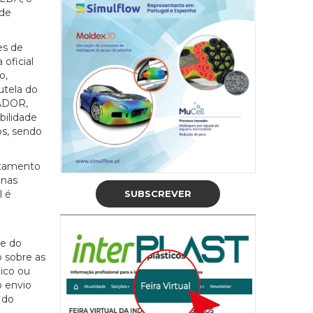
 de
es de
oficial
o,
utela do
LADOR,
ilidade
os, sendo
atamento
inas
SUBSCREVER
l é
te do
o sobre as
ico ou
o envio
 do