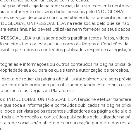
abelecimento de comunicação com terceiros.
ágina oficial alojada na rede social, dá o seu consentimento livr
o para o tratamento dos seus dados pessoais pelo INDUGLOBAL
es serviços de acordo com o estabelecido na presente política
al do INDUGLOBAL UNIPESSOAL LDA na rede social, pelo que se não
a estes fins, não deverá utilizá-las nem fornecer os seus dados
SSOAL LDA o utilizador poderá partilhar textos, fotos, vídeos 
o sujeitos tanto a esta política como às Regras e Condições da
garantir que todos os conteúdos publicados respeitem a legislaçã
fotografias e informações ou outros conteúdos na página oficial d
edade sua ou para os quais tenha autorização de terceiros.
to de retirar da página oficial - unilateralmente e sem prévi
er conteúdo publicado pelo utilizador quando este infrinja ou vi
ta política e as Regras da Plataforma.
quais o INDUGLOBAL UNIPESSOAL LDA tencione efetuar transferê
r que toda a informação e conteúdos publicados na página ofici
e ser vista pelos restantes utilizadores da página oficial e 
toda a informação e conteúdos publicados pelo utilizador na pá
rede social serão objeto de comunicação por parte dos resta
o.