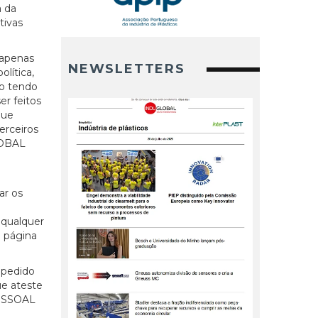
 da
tivas
 apenas
NEWSLETTERS
lítica,
ão tendo
er feitos
que
erceiros
LOBAL
ar os
 qualquer
a página
 pedido
ue ateste
PESSOAL