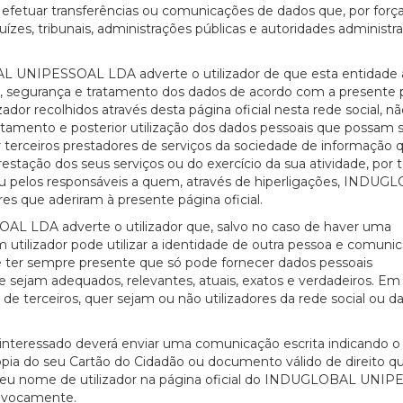
uar transferências ou comunicações de dados que, por força
ízes, tribunais, administrações públicas e autoridades administra
AL UNIPESSOAL LDA adverte o utilizador de que esta entidade
e, segurança e tratamento dos dados de acordo com a presente po
zador recolhidos através desta página oficial nesta rede social, n
atamento e posterior utilização dos dados pessoais que possam s
r terceiros prestadores de serviços da sociedade de informação 
tação dos seus serviços ou do exercício da sua atividade, por t
 ou pelos responsáveis a quem, através de hiperligações, INDUG
s que aderiram à presente página oficial.
 LDA adverte o utilizador que, salvo no caso de haver uma
utilizador pode utilizar a identidade de outra pessoa e comunic
ve ter sempre presente que só pode fornecer dados pessoais
e sejam adequados, relevantes, atuais, exatos e verdadeiros. Em
e de terceiros, quer sejam ou não utilizadores da rede social ou d
 interessado deverá enviar uma comunicação escrita indicando o
ia do seu Cartão do Cidadão ou documento válido de direito q
 seu nome de utilizador na página oficial do INDUGLOBAL UNI
quivocamente.