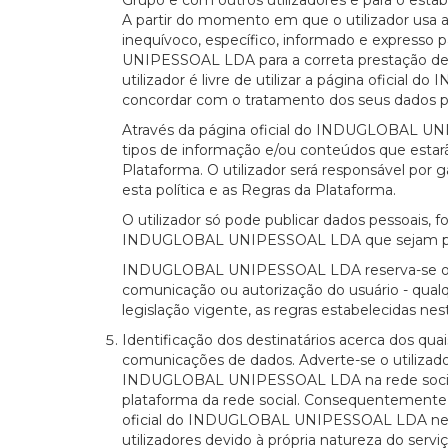
Grupo e com outros utilizadores e para o est
A partir do momento em que o utilizador usa a p
inequívoco, específico, informado e express
UNIPESSOAL LDA para a correta prestação dest
utilizador é livre de utilizar a página ofici
concordar com o tratamento dos seus dados par
Através da página oficial do INDUGLOBAL UNIPE
tipos de informação e/ou conteúdos que estarã
Plataforma. O utilizador será responsável por 
esta política e as Regras da Plataforma.
O utilizador só pode publicar dados pessoais, 
INDUGLOBAL UNIPESSOAL LDA que sejam propri
INDUGLOBAL UNIPESSOAL LDA reserva-se o direi
comunicação ou autorização do usuário - qualqu
legislação vigente, as regras estabelecidas nes
Identificação dos destinatários acerca dos 
comunicações de dados. Adverte-se o utilizado
INDUGLOBAL UNIPESSOAL LDA na rede social pod
plataforma da rede social. Consequentemente, 
oficial do INDUGLOBAL UNIPESSOAL LDA nesta 
utilizadores devido à própria natureza do serviç