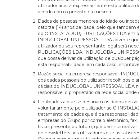
utilizador aceita expressamente esta política
acordo com o previsto na mesma.
Dados de pessoas menores de idade ou incapaci
catorze (14) anos de idade, pelo que também é 
do O INSTALADOR, PUBLICAÇÕES LDA em qualquer
INDUGLOBAL UNIPESSOAL LDA adverte que a ass
utilizador ou seu representante legal será nec
PUBLICAÇÕES LDA. INDUGLOBAL UNIPESSOAL L
que possa derivar da utilização de qualquer pá
esta responsabilidade, em cada caso, imputáve
Razão social da empresa responsável: INDUG
dos dados pessoais do utilizador recolhidos e
oficiais do INDUGLOBAL UNIPESSOAL LDA nas d
responsável o proprietário da rede social onde s
Finalidades a que se destinam os dados pesso
voluntariamente pelo utilizador ao O INSTALA
tratamento de dados que é da responsabilidade
empresas do Grupo por correio eletrónico, fax
físico, presente ou futuro, que permita realiz
de newsletters aos utilizadores que as subs