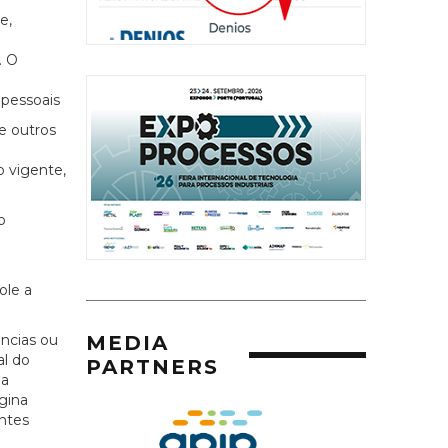
e,
. O
 pessoais
e outros
o vigente,
o
a
ole a
MEDIA
ncias ou
al do
PARTNERS
da
gina
ntes