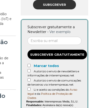
SUBSCREVER
idão
(IoT) e
da
Subscrever gratuitamente a
Newsletter -
Ver exemplo
ção
SUBSCREVER GRATUITAMENTE
ão de
a a
Marcar todos
Autorizo o envio de newsletters e
a
informações de interempresas.net
das
Autorizo o envio de comunicações
de terceiros via interempresas.net
Li e aceito as condições do
Aviso
legal
e da
Política de Proteção de
do
Dados
Responsable:
Interempresas Media, S.L.U.
Finalidades:
Assinatura da(s) nossa(s)