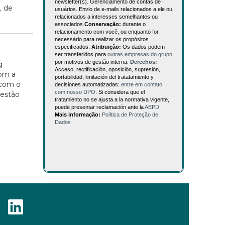
newsletter(s). Gerenciamento de contas de
, de
usuários. Envio de e-mails relacionados a ele ou
relacionados a interesses semelhantes ou
associados.
Conservação:
durante o
relacionamento com você, ou enquanto for
necessário para realizar os propósitos
especificados.
Atribuição:
Os dados podem
ser transferidos para
outras empresas do grupo
por motivos de gestão interna.
Derechos:
g
Acceso, rectificación, oposición, supresión,
com a
portabilidad, limitación del tratatamiento y
 com o
decisiones automatizadas:
entre em contato
com nosso DPO
. Si considera que el
Gestão
tratamiento no se ajusta a la normativa vigente,
puede presentar reclamación ante la
AEPD
.
Mais informação:
Política de Proteção de
Dados