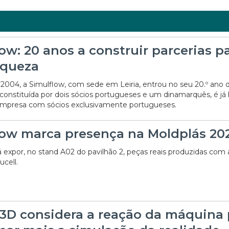
ow: 20 anos a construir parcerias p
iqueza
004, a Simulflow, com sede em Leiria, entrou no seu 20.º ano d
 constituída por dois sócios portugueses e um dinamarquês, é já
mpresa com sócios exclusivamente portugueses.
low marca presença na Moldplás 20
á expor, no stand A02 do pavilhão 2, peças reais produzidas com 
cell.
3D considera a reação da máquina 
27/07/2026