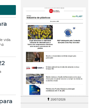
ara
e vida.
 há
22
a
para
20/07/2026
27/07/2026