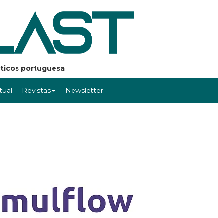
ásticos portuguesa
rtual
Revistas
Newsletter