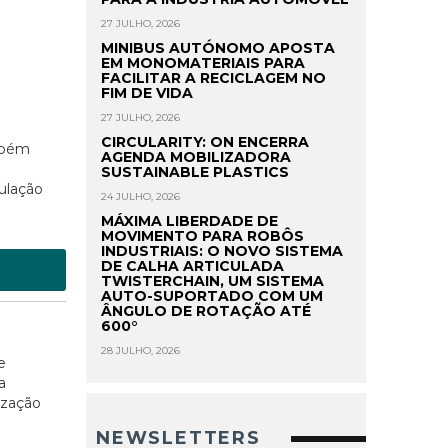
27 JULHO, 2026
MINIBUS AUTÓNOMO APOSTA
EM MONOMATERIAIS PARA
FACILITAR A RECICLAGEM NO
FIM DE VIDA
27 JULHO, 2026
CIRCULARITY: ON ENCERRA
mbém
AGENDA MOBILIZADORA
SUSTAINABLE PLASTICS
ulação
24 JULHO, 2026
MÁXIMA LIBERDADE DE
MOVIMENTO PARA ROBÔS
INDUSTRIAIS: O NOVO SISTEMA
DE CALHA ARTICULADA
TWISTERCHAIN, UM SISTEMA
AUTO-SUPORTADO COM UM
ÂNGULO DE ROTAÇÃO ATÉ
600°
28 JULHO, 2026
e
a
ização
NEWSLETTERS