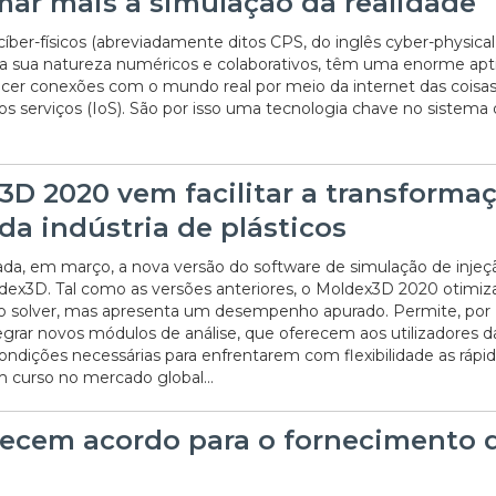
mar mais a simulação da realidade
íber-físicos (abreviadamente ditos CPS, do inglês cyber-physical
la sua natureza numéricos e colaborativos, têm uma enorme apt
ecer conexões com o mundo real por meio da internet das coisas 
os serviços (IoS). São por isso uma tecnologia chave no sistema 
3D 2020 vem facilitar a transforma
 da indústria de plásticos
ada, em março, a nova versão do software de simulação de injeç
ldex3D. Tal como as versões anteriores, o Moldex3D 2020 otimiz
do solver, mas apresenta um desempenho apurado. Permite, por
egrar novos módulos de análise, que oferecem aos utilizadores d
condições necessárias para enfrentarem com flexibilidade as rápi
curso no mercado global...
lecem acordo para o fornecimento 