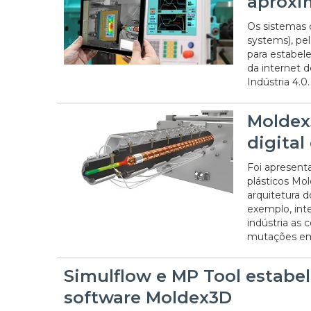
aproxi
Os sistemas c
systems), pe
para estabel
da internet d
Indústria 4.0.
Moldex
digital
Foi apresent
plásticos Mo
arquitetura 
exemplo, int
indústria as 
mutações em 
Simulflow e MP Tool estabe
software Moldex3D