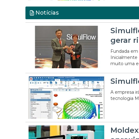
Notícias
Simulfl
gerar r
Fundada em 2
Inicialmente
muito uma e
Simulf
A empresa ir
tecnologia Mu
Moldex
20/07/2026